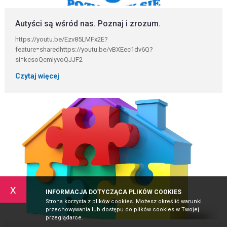
Autyści są wśród nas. Poznaj i zrozum.
https://youtu.be/Ezv85LMFx2E?
feature=sharedhttps://youtu.be/vBXEec1dv6Q?
si=kcsoQcmlyvoQJJF2
Czytaj więcej
x
INFORMACJA DOTYCZĄCA PLIKÓW COOKIES
Strona korzysta z plików cookies. Możesz określić warunki
przechowywania lub dostępu do plików cookies w Twojej
przeglądarce.