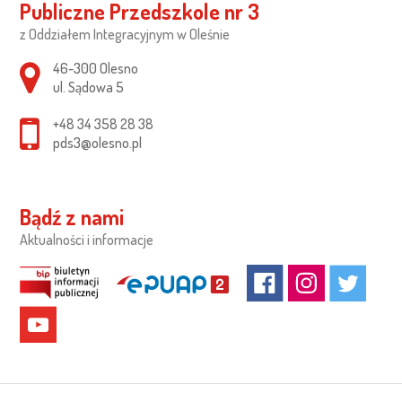
Publiczne Przedszkole nr 3
z Oddziałem Integracyjnym w Oleśnie
Adres pocztowy:
46-300 Olesno
ul. Sądowa 5
+48 34 358 28 38
pds3@olesno.pl
Bądź z nami
Aktualności i informacje