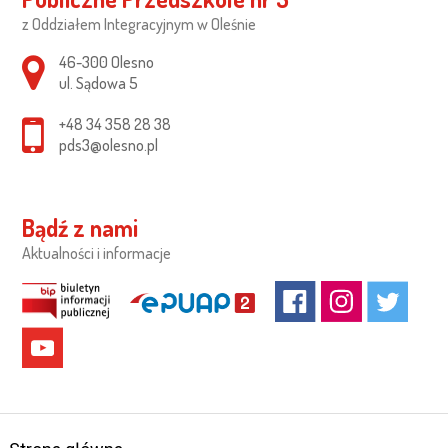
z Oddziałem Integracyjnym w Oleśnie
Adres pocztowy:
46-300 Olesno
ul. Sądowa 5
+48 34 358 28 38
pds3@olesno.pl
Bądź z nami
Aktualności i informacje