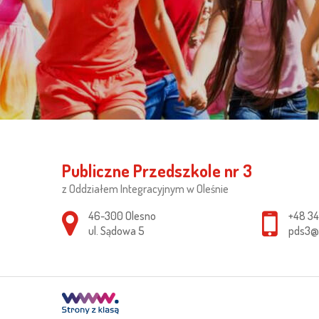
Publiczne Przedszkole nr 3
z Oddziałem Integracyjnym w Oleśnie
Adres pocztowy:
46-300 Olesno
+48 34
ul. Sądowa 5
pds3@o