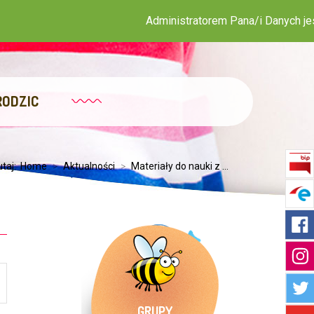
Administratorem Pana/i Danych jest Publicz
RODZIC
utaj:
Home
>
Aktualności
>
Materiały do nauki z ...
GRUPY