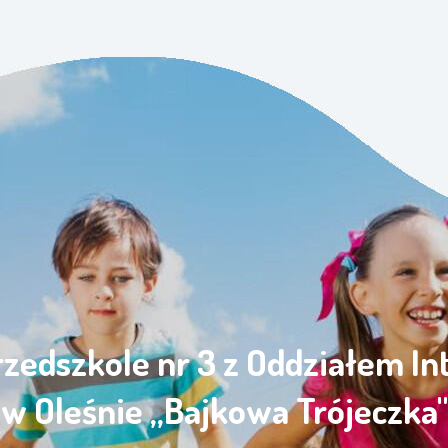
rzedszkole nr 3 z Oddziałem I
w Oleśnie „Bajkowa Trójeczka"