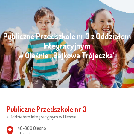
Publiczne Przedszkole nr 3 z Oddziałem
Integracyjnym
w Oleśnie „Bajkowa Trójeczka"
Publiczne Przedszkole nr 3
z Oddziałem Integracyjnym w Oleśnie
Adres pocztowy:
46-300 Olesno