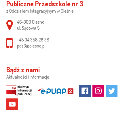
Publiczne Przedszkole nr 3
z Oddziałem Integracyjnym w Oleśnie
Adres pocztowy:
46-300 Olesno
ul. Sądowa 5
+48 34 358 28 38
pds3@olesno.pl
Bądź z nami
Aktualności i informacje