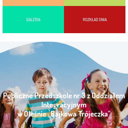
GALERIA
ROZKŁAD DNIA
Publiczne Przedszkole nr 3 z Oddziałem
Integracyjnym
w Oleśnie „Bajkowa Trójeczka"