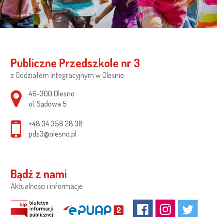
Publiczne Przedszkole nr 3
z Oddziałem Integracyjnym w Oleśnie
Adres pocztowy:
46-300 Olesno
ul. Sądowa 5
+48 34 358 28 38
pds3@olesno.pl
Bądź z nami
Aktualności i informacje