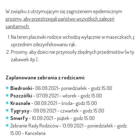
W związku z utrzymującym się zagrożeniem epidemicznym
prosimy, aby przestrzegali państwo wszystkich zaleceń
sanitarnych:
Na teren placówki rodzice wchodzą wyłącznie w maseczkach, po
uprzednim zdezynfekowaniu rąk.
Prosimy, aby dzieci nie przynosiły zbędnych przedmiotów (w tym
zabawek itp.).
Zaplanowane zebrania z rodzicami:
Biedronki
- 06.09.2021- poniedziałek - godz.15.00
Pszczółki
- 07.09.2021 - wtorek - godz.15.00
Krasnale
- 08.09.2021 - środa- godz.15.00
Tygrysy
- 09.09.2021 - czwartek - godz.15.00
Smerfy
- 10.09.2021 - piątek - godz.15.00
Zebranie Rady Rodziców - 13.09.2021 - poniedziałek - godz.
15.00 - Kancelaria