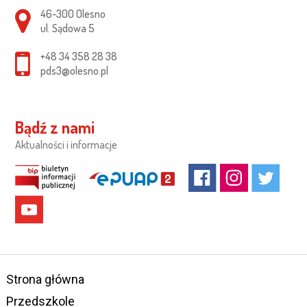
Adres pocztowy:
46-300 Olesno
ul. Sądowa 5
+48 34 358 28 38
pds3@olesno.pl
Bądź z nami
Aktualności i informacje
Strona główna
Przedszkole