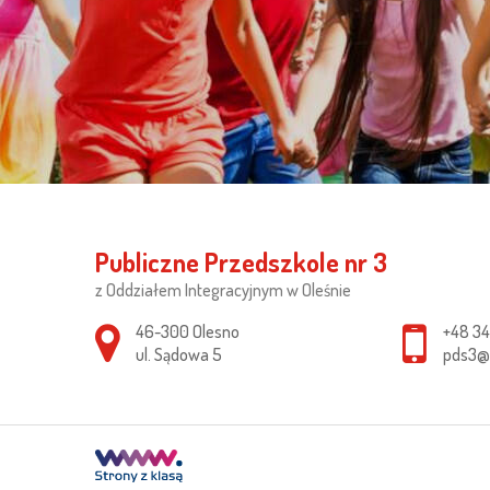
Publiczne Przedszkole nr 3
z Oddziałem Integracyjnym w Oleśnie
Adres pocztowy:
46-300 Olesno
+48 34
ul. Sądowa 5
pds3@o