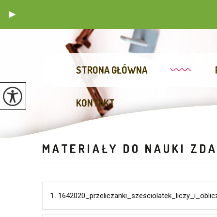
STRONA GŁÓWNA
KONTAKT
MATERIAŁY DO NAUKI ZD
1.
1642020_przeliczanki_szesciolatek_liczy_i_obli