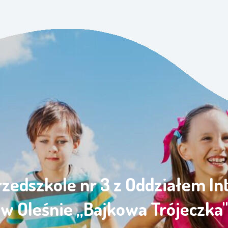
rzedszkole nr 3 z Oddziałem I
w Oleśnie „Bajkowa Trójeczka"