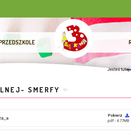
PRZEDSZKOLE
Jesteś tutaj
ALNEJ- SMERFY
Pobierz
cza_a
pdf - 4.77MB