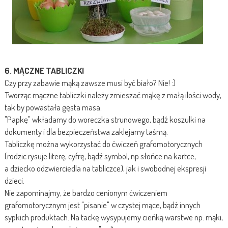
6. MĄCZNE TABLICZKI
Czy przy zabawie mąką zawsze musi być biało? Nie! :)
Tworząc mączne tabliczki należy zmieszać mąkę z małą ilości wody,
tak by powastała gęsta masa.
"Papkę" wkładamy do woreczka strunowego, bądź koszulki na
dokumenty i dla bezpieczeństwa zaklejamy taśmą.
Tabliczkę można wykorzystać do ćwiczeń grafomotorycznych
(rodzic rysuje literę, cyfrę, bądź symbol, np słońce na kartce,
a dziecko odzwierciedla na tabliczce), jak i swobodnej ekspresji
dzieci.
Nie zapominajmy, że bardzo cenionym ćwiczeniem
grafomotorycznym jest "pisanie" w czystej mące, bądź innych
sypkich produktach. Na tackę wysypujemy cieńką warstwe np. mąki,