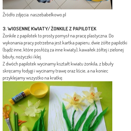
Źródło zdjęcia: naszebabelkowo.pl
3. WIOSENNE KWIATY/ ŻONKILE Z PAPILOTEK
Żonkile z papilotek to prosty pomysł na pracę plastyczna. Do
wykonania pracy potrzebna jest kartka papieru, dwie żółte papilotki
(bądź inne, które posłóżą za inne kwiaty), kawałek żółtej i zielonej
bibuły, nożyczki i klej.
Z dwóch papilotek wycinamy kształt kwiatu żonkila, z bibuły
skręcamy łodygi i wycinamy trawę oraz liście, a na koniec
przyklejamy wszystko na kratkę.