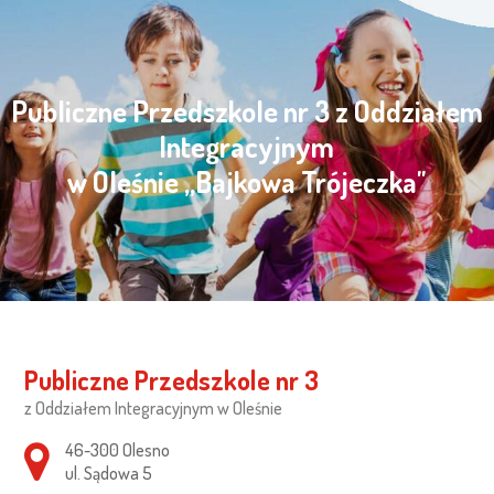
Publiczne Przedszkole nr 3 z Oddziałem
Integracyjnym
w Oleśnie „Bajkowa Trójeczka"
Publiczne Przedszkole nr 3
z Oddziałem Integracyjnym w Oleśnie
Adres pocztowy:
46-300 Olesno
ul. Sądowa 5