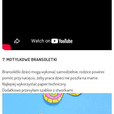
7. MOTYLKOWE BRANSOLETKI
Bransoletki dzieci mogą wykonać samodzielnie, rodzice powinni
pomóc przy nacięciu, żeby praca dzieci nie poszła na marne.
Najlepiej wykorzystać papier techniczny.
Dodatkowo przesyłam szablon z stworkami.