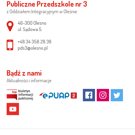
Publiczne Przedszkole nr 3
z Oddziałem Integracyjnym w Oleśnie
Adres pocztowy:
46-300 Olesno
ul. Sądowa 5
+48 34 358 28 38
pds3@olesno.pl
Bądź z nami
Aktualności i informacje