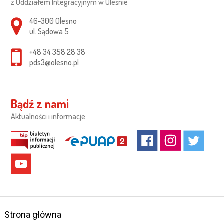
z Oddziałem Integracyjnym w Oleśnie
Adres pocztowy:
46-300 Olesno
ul. Sądowa 5
+48 34 358 28 38
pds3@olesno.pl
Bądź z nami
Aktualności i informacje
Strona główna