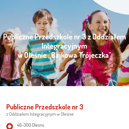
Publiczne Przedszkole nr 3 z Oddziałem
Integracyjnym
w Oleśnie „Bajkowa Trójeczka"
Publiczne Przedszkole nr 3
z Oddziałem Integracyjnym w Oleśnie
Adres pocztowy:
46-300 Olesno