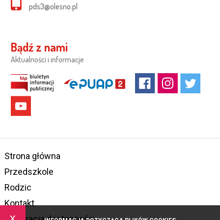
pds3@olesno.pl
Bądź z nami
Aktualności i informacje
Strona główna
Przedszkole
Rodzic
Kontakt
x
Deklaracja dostępności