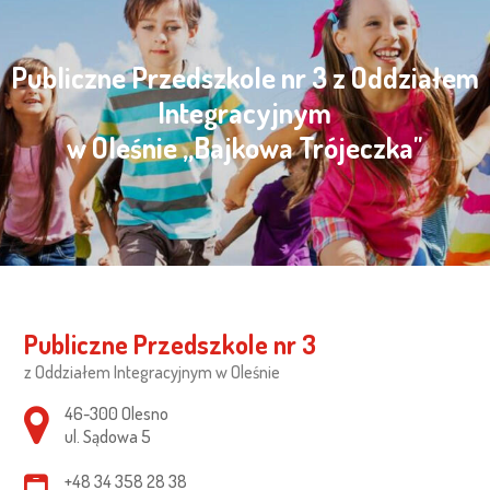
Publiczne Przedszkole nr 3 z Oddziałem
Integracyjnym
w Oleśnie „Bajkowa Trójeczka"
Publiczne Przedszkole nr 3
z Oddziałem Integracyjnym w Oleśnie
Adres pocztowy:
46-300 Olesno
ul. Sądowa 5
+48 34 358 28 38