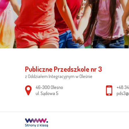
Publiczne Przedszkole nr 3
z Oddziałem Integracyjnym w Oleśnie
Adres pocztowy:
46-300 Olesno
+48 34
ul. Sądowa 5
pds3@o