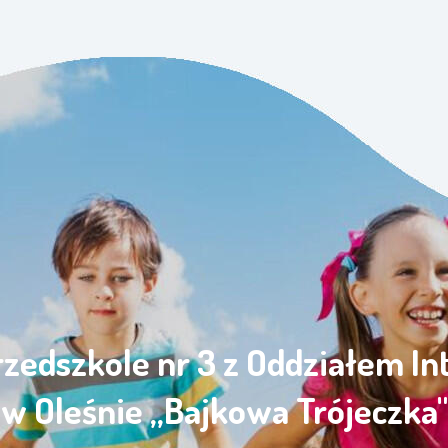
rzedszkole nr 3 z Oddziałem I
w Oleśnie „Bajkowa Trójeczka"