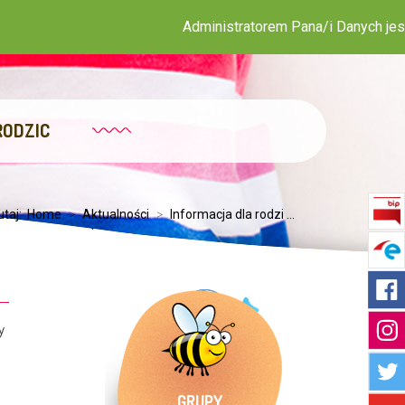
Administratorem Pana/i Danych jest Publiczne
RODZIC
utaj:
Home
>
Aktualności
>
Informacja dla rodzi ...
y
GRUPY