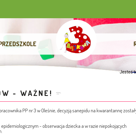
PRZEDSZKOLE
Jesteś t
ÓW - WAŻNE!
acownika PP nr 3 w Oleśnie, decyzją sanepidu na kwarantannę został
m epidemiologicznym - obserwacja dziecka a w razie niepokojących
m.