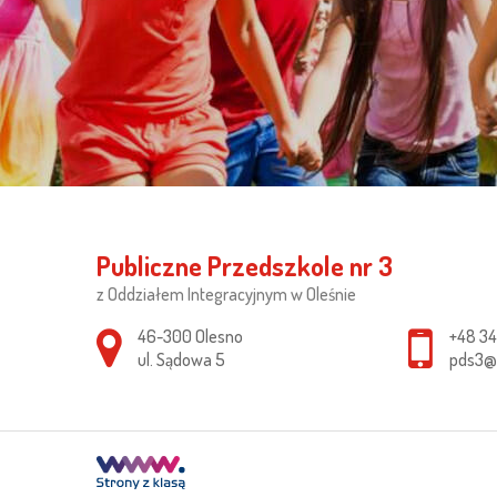
Publiczne Przedszkole nr 3
z Oddziałem Integracyjnym w Oleśnie
Adres pocztowy:
46-300 Olesno
+48 34
ul. Sądowa 5
pds3@o