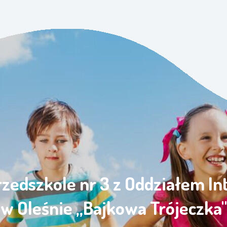
rzedszkole nr 3 z Oddziałem I
w Oleśnie „Bajkowa Trójeczka"