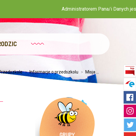
Administratorem Pana/i Danych jest Publiczne
RODZIC
Przedszkole
>
Informacje o przedszkolu
>
Misja ...
GRUPY