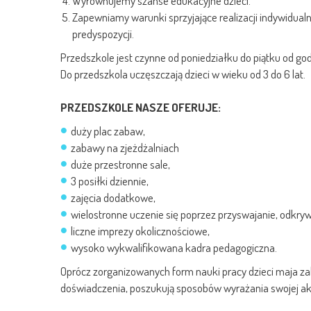
Wyrównujemy szanse edukacyjne dzieci.
Zapewniamy warunki sprzyjające realizacji indywidual
predyspozycji.
Przedszkole jest czynne od poniedziałku do piątku od god
Do przedszkola uczęszczają dzieci w wieku od 3 do 6 lat.
PRZEDSZKOLE NASZE OFERUJE:
duży plac zabaw,
zabawy na zjeżdżalniach
duże przestronne sale,
3 posiłki dziennie,
zajęcia dodatkowe,
wielostronne uczenie się poprzez przyswajanie, odkrywa
liczne imprezy okolicznościowe,
wysoko wykwalifikowana kadra pedagogiczna.
Oprócz zorganizowanych form nauki pracy dzieci maja za
doświadczenia, poszukują sposobów wyrażania swojej ak