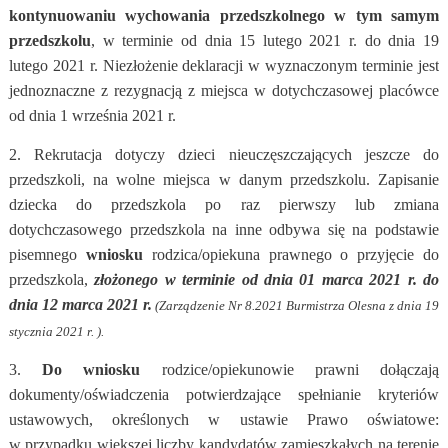
kontynuowaniu wychowania przedszkolnego w tym samym
przedszkolu
, w terminie od dnia 15 lutego 2021 r. do dnia 19
lutego 2021 r. Niezłożenie deklaracji w wyznaczonym terminie jest
jednoznaczne z rezygnacją z miejsca w dotychczasowej placówce
od dnia 1 września 2021 r.
2. Rekrutacja dotyczy dzieci nieuczęszczających jeszcze do
przedszkoli, na wolne miejsca w danym przedszkolu. Zapisanie
dziecka do przedszkola po raz pierwszy lub zmiana
dotychczasowego przedszkola na inne odbywa się na podstawie
pisemnego
wniosku
rodzica/opiekuna prawnego o przyjęcie do
przedszkola,
złożonego w terminie od dnia 01 marca 2021 r. do
dnia 12 marca 2021 r.
(Zarządzenie Nr 8.2021 Burmistrza Olesna z dnia 19
stycznia 2021 r. ).
3.
Do wniosku
rodzice/opiekunowie prawni dołączają
dokumenty/oświadczenia potwierdzające spełnianie kryteriów
ustawowych, określonych w ustawie Prawo oświatowe:
w przypadku większej liczby kandydatów zamieszkałych na terenie