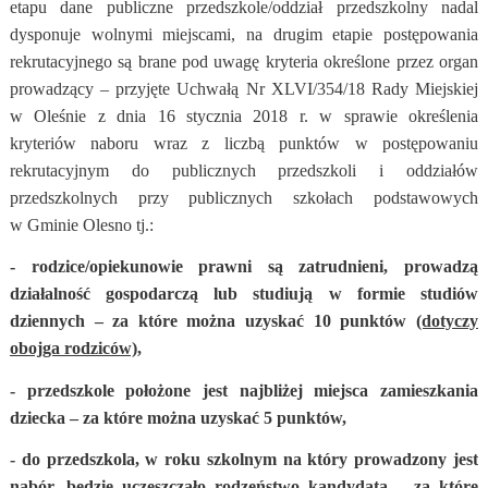
etapu dane publiczne przedszkole/oddział przedszkolny nadal
dysponuje wolnymi miejscami, na drugim etapie postępowania
rekrutacyjnego są brane pod uwagę kryteria określone przez organ
prowadzący – przyjęte Uchwałą Nr XLVI/354/18 Rady Miejskiej
w Oleśnie z dnia 16 stycznia 2018 r. w sprawie określenia
kryteriów naboru wraz z liczbą punktów w postępowaniu
rekrutacyjnym do publicznych przedszkoli i oddziałów
przedszkolnych przy publicznych szkołach podstawowych
w Gminie Olesno tj.:
- rodzice/opiekunowie prawni są zatrudnieni, prowadzą
działalność gospodarczą lub studiują w formie studiów
dziennych – za które można uzyskać 10 punktów
(dotyczy
obojga rodziców),
- przedszkole położone jest najbliżej miejsca zamieszkania
dziecka – za które można uzyskać 5 punktów,
- do przedszkola, w roku szkolnym na który prowadzony jest
nabór, będzie uczęszczało rodzeństwo kandydata – za które