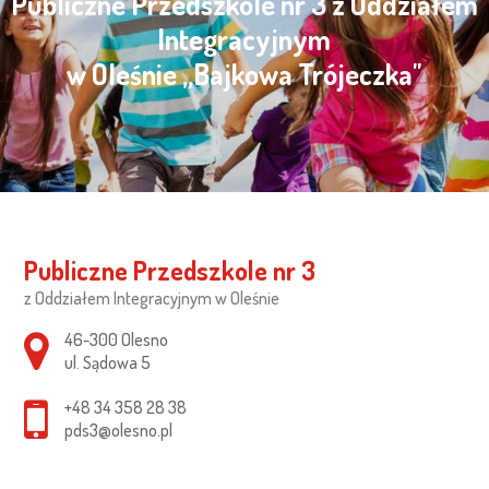
Publiczne Przedszkole nr 3 z Oddziałem
Integracyjnym
w Oleśnie „Bajkowa Trójeczka"
Publiczne Przedszkole nr 3
z Oddziałem Integracyjnym w Oleśnie
Adres pocztowy:
46-300 Olesno
ul. Sądowa 5
+48 34 358 28 38
pds3@olesno.pl