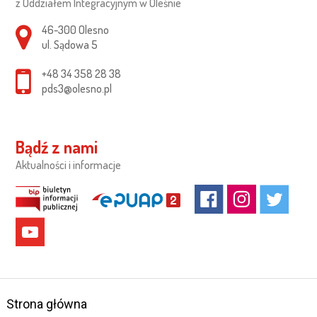
z Oddziałem Integracyjnym w Oleśnie
Adres pocztowy:
46-300 Olesno
ul. Sądowa 5
+48 34 358 28 38
pds3@olesno.pl
Bądź z nami
Aktualności i informacje
Strona główna