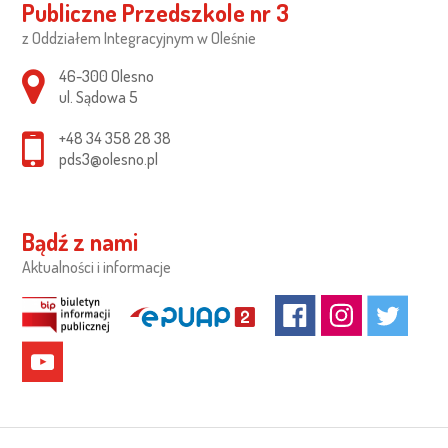
Publiczne Przedszkole nr 3
z Oddziałem Integracyjnym w Oleśnie
Adres pocztowy:
46-300 Olesno
ul. Sądowa 5
+48 34 358 28 38
pds3@olesno.pl
Bądź z nami
Aktualności i informacje