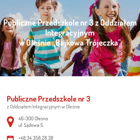
Publiczne Przedszkole nr 3 z Oddziałem
Integracyjnym
w Oleśnie „Bajkowa Trójeczka"
Publiczne Przedszkole nr 3
z Oddziałem Integracyjnym w Oleśnie
Adres pocztowy:
46-300 Olesno
ul. Sądowa 5
+48 34 358 28 38