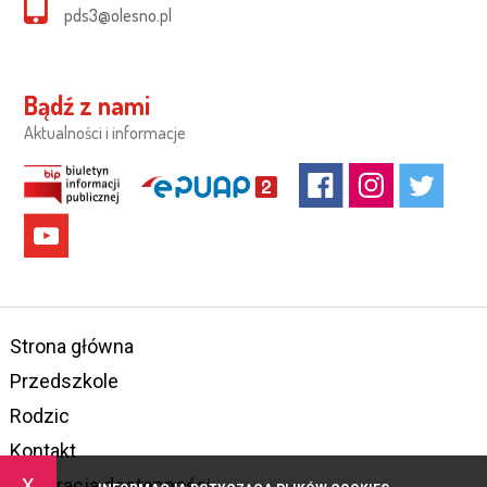
pds3@olesno.pl
Bądź z nami
Aktualności i informacje
Strona główna
Przedszkole
Rodzic
Kontakt
x
Deklaracja dostępności