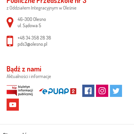
Publiczne Przedszkole nr 3
z Oddziałem Integracyjnym w Oleśnie
Adres pocztowy:
46-300 Olesno
ul. Sądowa 5
+48 34 358 28 38
pds3@olesno.pl
Bądź z nami
Aktualności i informacje