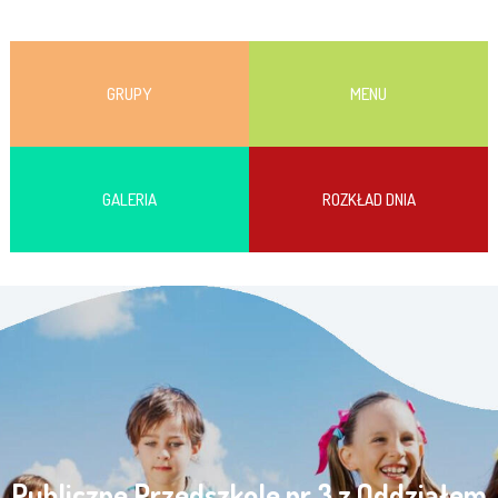
GRUPY
MENU
GALERIA
ROZKŁAD DNIA
Publiczne Przedszkole nr 3 z Oddziałem