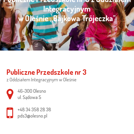
Integracyjnym
w Oleśnie „Bajkowa Trójeczka"
Publiczne Przedszkole nr 3
z Oddziałem Integracyjnym w Oleśnie
Adres pocztowy:
46-300 Olesno
ul. Sądowa 5
+48 34 358 28 38
pds3@olesno.pl