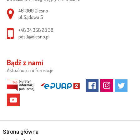
Adres pocztowy:
46-300 Olesno
ul. Sądowa 5
+48 34 358 28 38
pds3@olesno.pl
Bądź z nami
Aktualności i informacje
Strona główna