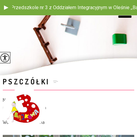
m Integracyjnym w Oleśnie ,,Bajkowa Trójeczka" ul. Sądowa 5, 
PSZCZÓŁKI
Nauczycielki:
mgr Anna Wachowska
Woźna: Iwona Wiecha