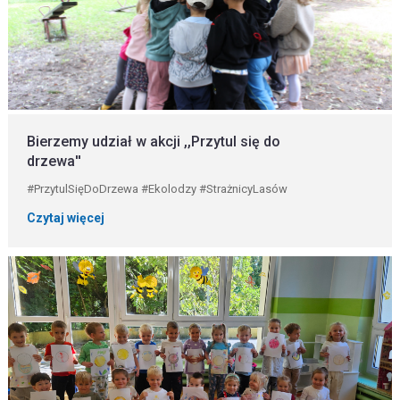
Bierzemy udział w akcji ,,Przytul się do
drzewa''
#PrzytulSięDoDrzewa #Ekolodzy #StrażnicyLasów
Czytaj więcej