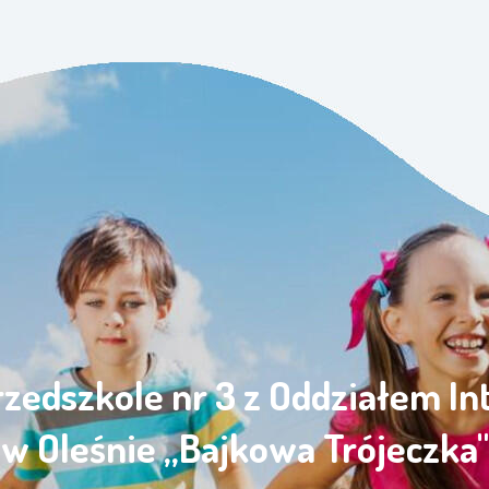
rzedszkole nr 3 z Oddziałem I
w Oleśnie „Bajkowa Trójeczka"