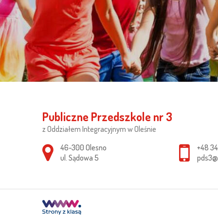
Publiczne Przedszkole nr 3
z Oddziałem Integracyjnym w Oleśnie
Adres pocztowy:
46-300 Olesno
+48 34
ul. Sądowa 5
pds3@o