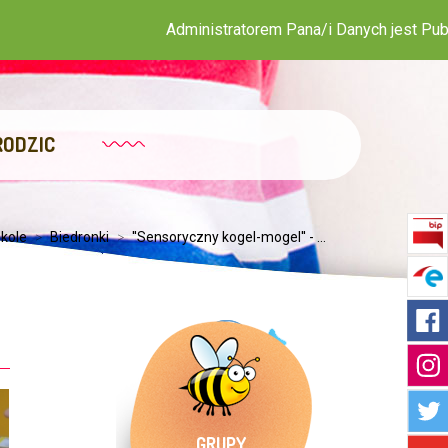
Administratorem Pana/i Danych jest Publiczne Przed
RODZIC
kole
>
Biedronki
>
''Sensoryczny kogel-mogel'' - ...
GRUPY