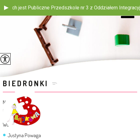
z Oddziałem Integracyjnym w Oleśnie ,,Bajkowa Trójeczka" ul. 
BIEDRONKI
Nauczycielka:
mgr Ewa Orzeszyna
Woźna:
Justyna Powaga