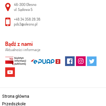
Adres pocztowy:
46-300 Olesno
ul. Sądowa 5
+48 34 358 28 38
pds3@olesno.pl
Bądź z nami
Aktualności i informacje
Strona główna
Przedszkole