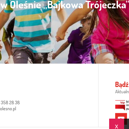
w Oleśnie „Bajkowa Trójeczka"
Bądź
Aktualn
 358 28 38
lesno.pl
x