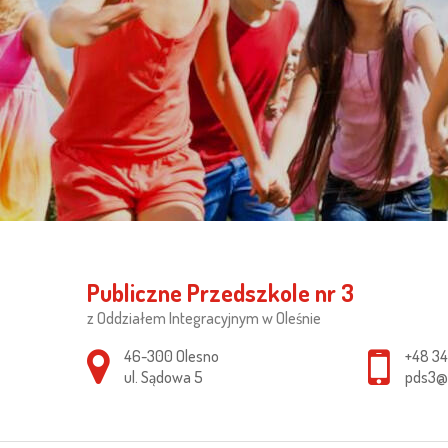
Publiczne Przedszkole nr 3
z Oddziałem Integracyjnym w Oleśnie
Adres pocztowy:
46-300 Olesno
+48 34
ul. Sądowa 5
pds3@o