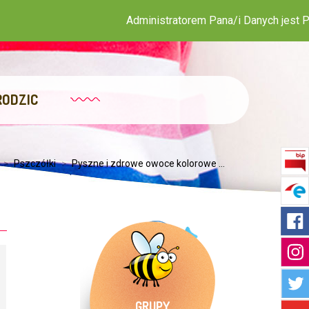
Administratorem Pana/i Danych jest Publiczne Prze
RODZIC
>
Pszczółki
>
Pyszne i zdrowe owoce kolorowe ...
GRUPY