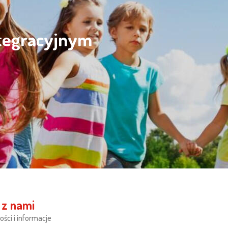
ntegracyjnym
 z nami
ości i informacje