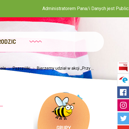
Administratorem Pana/i Danych jest Publiczne Przedszkol
RODZIC
ole
>
Pszczółki
>
Bierzemy udział w akcji ,,Przy ...
GRUPY