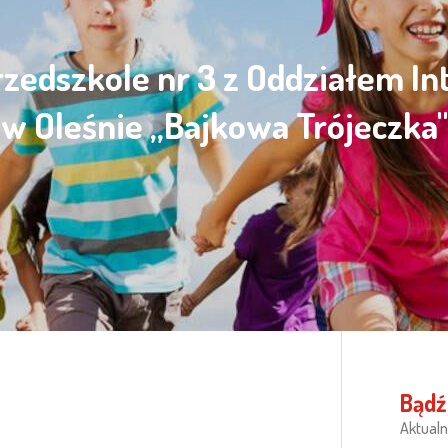
rzedszkole nr 3 z Oddziałem I
w Oleśnie „Bajkowa Trójeczka"
Bądź
Aktualn