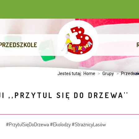
PRZEDSZKOLE
Jesteś tutaj:
Home
>
Grupy
>
Przedszk
I ,,PRZYTUL SIĘ DO DRZEWA''
#PrzytulSięDoDrzewa #Ekolodzy #StrażnicyLasów