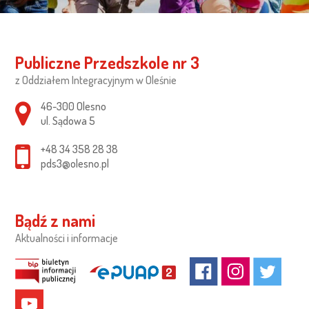
Publiczne Przedszkole nr 3
z Oddziałem Integracyjnym w Oleśnie
Adres pocztowy:
46-300 Olesno
ul. Sądowa 5
+48 34 358 28 38
pds3@olesno.pl
Bądź z nami
Aktualności i informacje