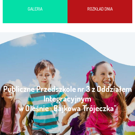
GALERIA
ROZKŁAD DNIA
Publiczne Przedszkole nr 3 z Oddziałem
Integracyjnym
w Oleśnie „Bajkowa Trójeczka"