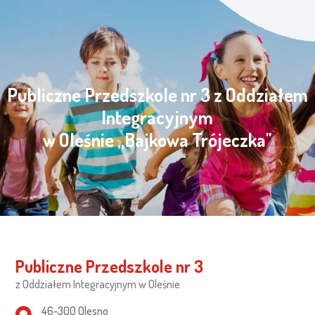
Publiczne Przedszkole nr 3 z Oddziałem
Integracyjnym
w Oleśnie „Bajkowa Trójeczka"
Publiczne Przedszkole nr 3
z Oddziałem Integracyjnym w Oleśnie
Adres pocztowy:
46-300 Olesno