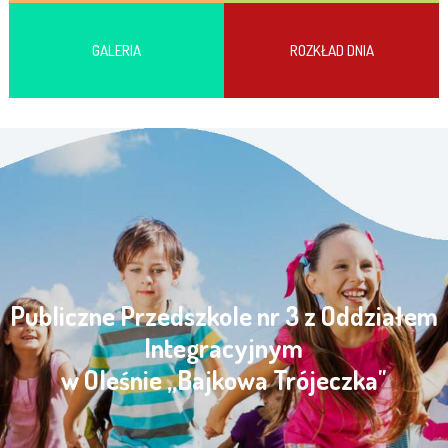
GALERIA
ROZKŁAD DNIA
Publiczne Przedszkole nr 3 z Oddziałem
Integracyjnym
w Oleśnie „Bajkowa Trójeczka"