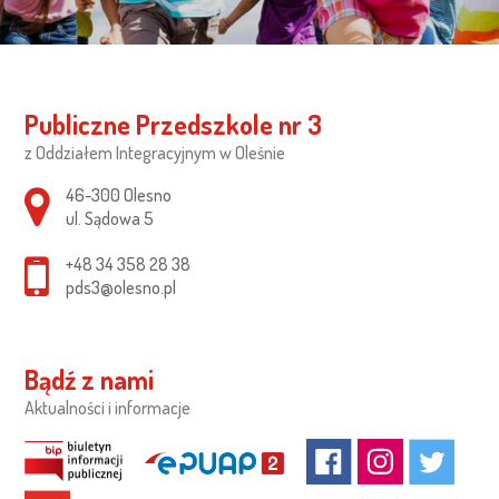
Publiczne Przedszkole nr 3
z Oddziałem Integracyjnym w Oleśnie
Adres pocztowy:
46-300 Olesno
ul. Sądowa 5
+48 34 358 28 38
pds3@olesno.pl
Bądź z nami
Aktualności i informacje