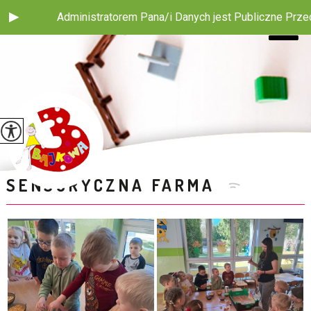
tratorem Pana/i Danych jest Publiczne Przedszkole nr 3 z Oddz
SENSORYCZNA FARMA