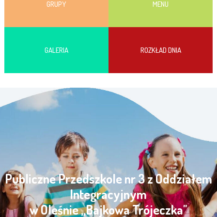
GRUPY
MENU
GALERIA
ROZKŁAD DNIA
Publiczne Przedszkole nr 3 z Oddziałem
Integracyjnym
w Oleśnie „Bajkowa Trójeczka"