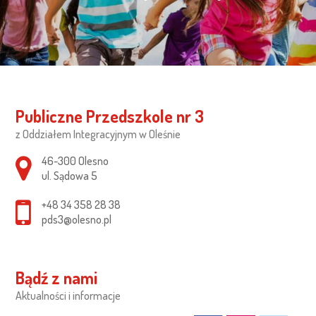
Publiczne Przedszkole nr 3
z Oddziałem Integracyjnym w Oleśnie
Adres pocztowy:
46-300 Olesno
ul. Sądowa 5
+48 34 358 28 38
pds3@olesno.pl
Bądź z nami
Aktualności i informacje