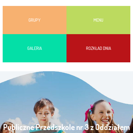
GRUPY
MENU
GALERIA
ROZKŁAD DNIA
Publiczne Przedszkole nr 3 z Oddziałem