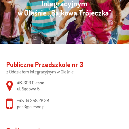
Integracyjnym
w Oleśnie „Bajkowa Trójeczka"
Publiczne Przedszkole nr 3
z Oddziałem Integracyjnym w Oleśnie
Adres pocztowy:
46-300 Olesno
ul. Sądowa 5
+48 34 358 28 38
pds3@olesno.pl