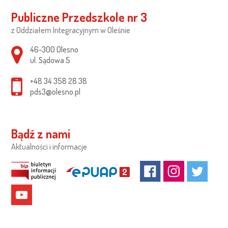
Publiczne Przedszkole nr 3
z Oddziałem Integracyjnym w Oleśnie
Adres pocztowy:
46-300 Olesno
ul. Sądowa 5
+48 34 358 28 38
pds3@olesno.pl
Bądź z nami
Aktualności i informacje