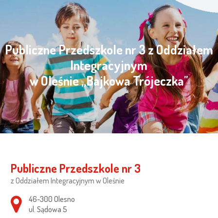
Publiczne Przedszkole nr 3 z Oddziałem
Integracyjnym
w Oleśnie „Bajkowa Trójeczka"
Publiczne Przedszkole nr 3
z Oddziałem Integracyjnym w Oleśnie
Adres pocztowy:
46-300 Olesno
ul. Sądowa 5