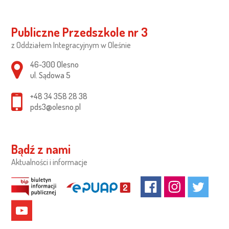
Publiczne Przedszkole nr 3
z Oddziałem Integracyjnym w Oleśnie
Adres pocztowy:
46-300 Olesno
ul. Sądowa 5
+48 34 358 28 38
pds3@olesno.pl
Bądź z nami
Aktualności i informacje