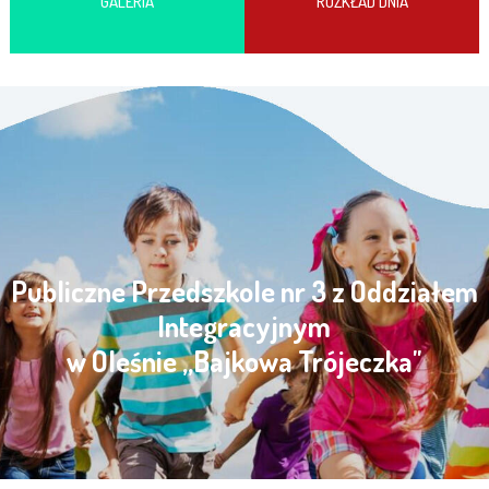
GALERIA
ROZKŁAD DNIA
Publiczne Przedszkole nr 3 z Oddziałem
Integracyjnym
w Oleśnie „Bajkowa Trójeczka"