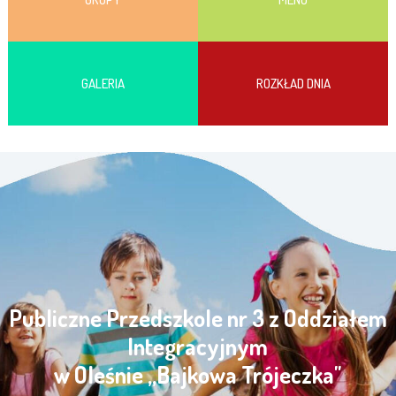
GALERIA
ROZKŁAD DNIA
Publiczne Przedszkole nr 3 z Oddziałem
Integracyjnym
w Oleśnie „Bajkowa Trójeczka"