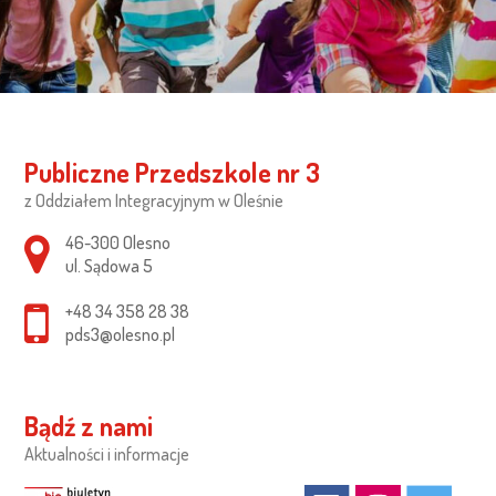
Publiczne Przedszkole nr 3
z Oddziałem Integracyjnym w Oleśnie
Adres pocztowy:
46-300 Olesno
ul. Sądowa 5
+48 34 358 28 38
pds3@olesno.pl
Bądź z nami
Aktualności i informacje