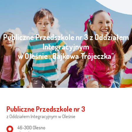
Publiczne Przedszkole nr 3 z Oddziałem
Integracyjnym
w Oleśnie „Bajkowa Trójeczka"
Publiczne Przedszkole nr 3
z Oddziałem Integracyjnym w Oleśnie
Adres pocztowy:
46-300 Olesno