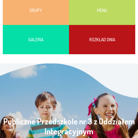
GRUPY
MENU
GALERIA
ROZKŁAD DNIA
Publiczne Przedszkole nr 3 z Oddziałem
Integracyjnym