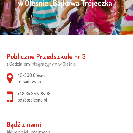
w Oleśnie „Bajkowa Trójeczka"
Publiczne Przedszkole nr 3
z Oddziałem Integracyjnym w Oleśnie
Adres pocztowy:
46-300 Olesno
ul. Sądowa 5
+48 34 358 28 38
pds3@olesno.pl
Bądź z nami
Aktualności i informacje