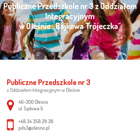
Publiczne Przedszkole nr 3 z Oddziałem
Integracyjnym
w Oleśnie „Bajkowa Trójeczka"
Publiczne Przedszkole nr 3
z Oddziałem Integracyjnym w Oleśnie
Adres pocztowy:
46-300 Olesno
ul. Sądowa 5
+48 34 358 28 38
pds3@olesno.pl