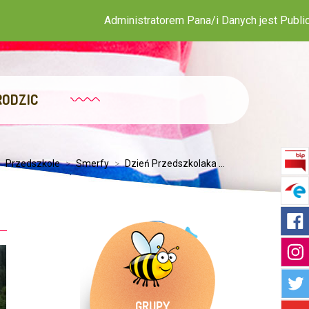
rem Pana/i Danych jest Publiczne Przedszkole nr 3 z Oddziałem
RODZIC
Przedszkole
>
Smerfy
>
Dzień Przedszkolaka ...
GRUPY