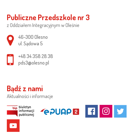
Publiczne Przedszkole nr 3
z Oddziałem Integracyjnym w Oleśnie
Adres pocztowy:
46-300 Olesno
ul. Sądowa 5
+48 34 358 28 38
pds3@olesno.pl
Bądź z nami
Aktualności i informacje