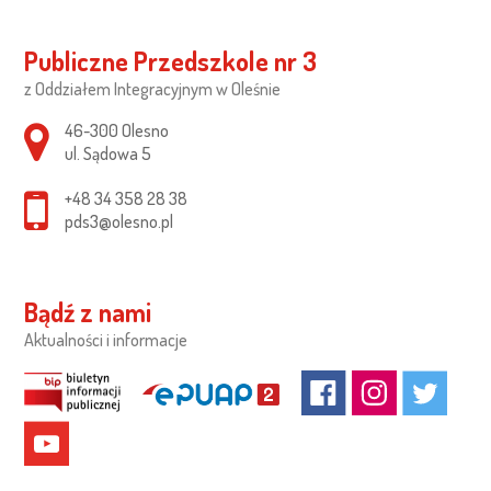
Publiczne Przedszkole nr 3
z Oddziałem Integracyjnym w Oleśnie
Adres pocztowy:
46-300 Olesno
ul. Sądowa 5
+48 34 358 28 38
pds3@olesno.pl
Bądź z nami
Aktualności i informacje