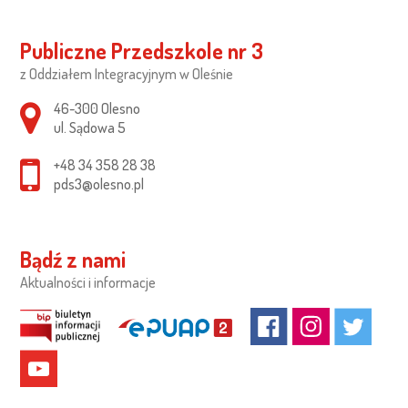
Publiczne Przedszkole nr 3
z Oddziałem Integracyjnym w Oleśnie
Adres pocztowy:
46-300 Olesno
ul. Sądowa 5
+48 34 358 28 38
pds3@olesno.pl
Bądź z nami
Aktualności i informacje