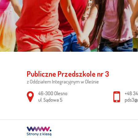
Publiczne Przedszkole nr 3
z Oddziałem Integracyjnym w Oleśnie
Adres pocztowy:
46-300 Olesno
+48 34
ul. Sądowa 5
pds3@o