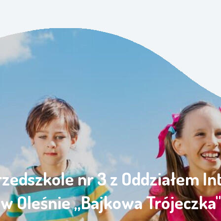
rzedszkole nr 3 z Oddziałem I
w Oleśnie „Bajkowa Trójeczka"