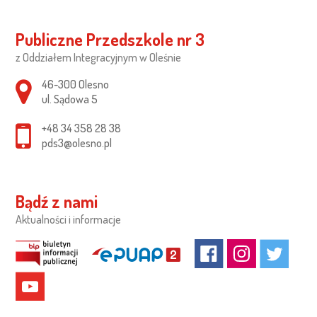
Publiczne Przedszkole nr 3
z Oddziałem Integracyjnym w Oleśnie
Adres pocztowy:
46-300 Olesno
ul. Sądowa 5
+48 34 358 28 38
pds3@olesno.pl
Bądź z nami
Aktualności i informacje